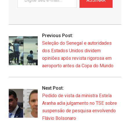
ASSINAR
seu
e-
mail…
2026-
06-
Previous Post:
09
Seleção do Senegal e autoridades
dos Estados Unidos dividem
opiniões após revista rigorosa em
aeroporto antes da Copa do Mundo
Next Post:
Pedido de vista da ministra Estela
Aranha adia julgamento no TSE sobre
suspensão de pesquisa envolvendo
Flávio Bolsonaro