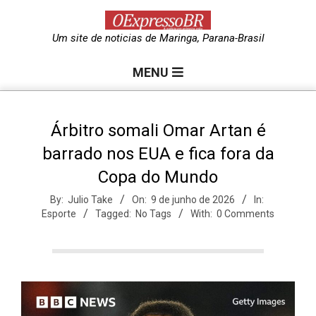
Skip
to
O
Um site de noticias de Maringa, Parana-Brasil
content
Primary
e
MENU
Navigation
Menu
x
Árbitro somali Omar Artan é
barrado nos EUA e fica fora da
p
Copa do Mundo
r
By:
Julio Take
On:
9 de junho de 2026
In:
Esporte
Tagged:
No Tags
With:
0 Comments
e
s