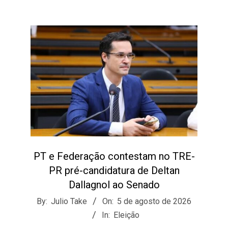
PT e Federação contestam no TRE-
PR pré-candidatura de Deltan
Dallagnol ao Senado
2026-
By:
Julio Take
On:
5 de agosto de 2026
08-
In:
Eleição
05