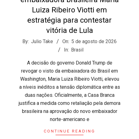
s
Luiza Ribeiro Viotti em
estratégia para contestar
o
vitória de Lula
2026-
B
By:
Julio Take
On:
5 de agosto de 2026
08-
In:
Brasil
05
r
​A decisão do governo Donald Trump de
revogar o visto da embaixadora do Brasil em
Washington, Maria Luiza Ribeiro Viotti, elevou
a níveis inéditos a tensão diplomática entre as
duas nações. Oficialmente, a Casa Branca
justifica a medida como retaliação pela demora
brasileira na aprovação do novo embaixador
norte-americano e
CONTINUE READING