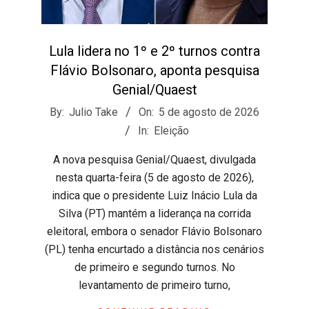
Lula lidera no 1º e 2º turnos contra
Flávio Bolsonaro, aponta pesquisa
Genial/Quaest
2026-
By:
Julio Take
On:
5 de agosto de 2026
08-
In:
Eleição
05
​A nova pesquisa Genial/Quaest, divulgada
nesta quarta-feira (5 de agosto de 2026),
indica que o presidente Luiz Inácio Lula da
Silva (PT) mantém a liderança na corrida
eleitoral, embora o senador Flávio Bolsonaro
(PL) tenha encurtado a distância nos cenários
de primeiro e segundo turnos. ​No
levantamento de primeiro turno,