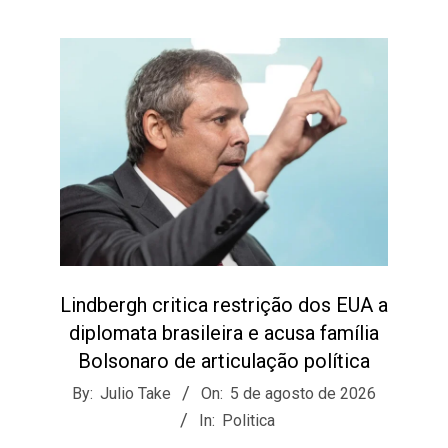
Lindbergh critica restrição dos EUA a
diplomata brasileira e acusa família
Bolsonaro de articulação política
2026-
By:
Julio Take
On:
5 de agosto de 2026
08-
In:
Politica
05