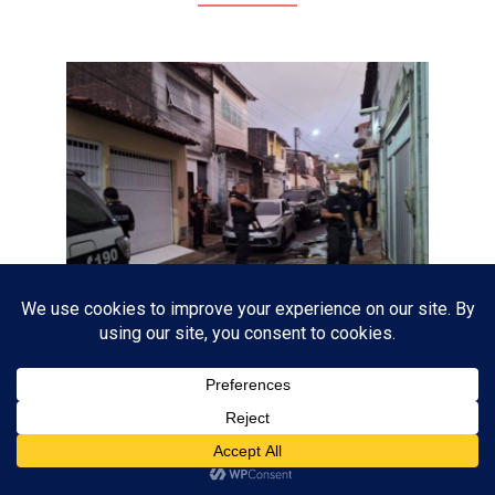
Polícia Civil de MS e Ministério da
Justiça deflagram Operação Lívia
ASSINAR
contra rede virtual suspeita de
induzir jovem ao suicídio em Naviraí