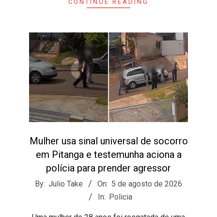
CONTINUE READING
Mulher usa sinal universal de socorro
em Pitanga e testemunha aciona a
polícia para prender agressor
2026-
By:
Julio Take
On:
5 de agosto de 2026
08-
In:
Policia
05