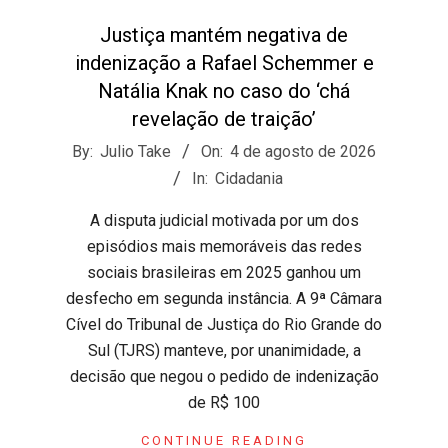
Justiça mantém negativa de
indenização a Rafael Schemmer e
Natália Knak no caso do ‘chá
revelação de traição’
2026-
By:
Julio Take
On:
4 de agosto de 2026
08-
In:
Cidadania
04
​A disputa judicial motivada por um dos
episódios mais memoráveis das redes
sociais brasileiras em 2025 ganhou um
desfecho em segunda instância. A 9ª Câmara
Cível do Tribunal de Justiça do Rio Grande do
Sul (TJRS) manteve, por unanimidade, a
decisão que negou o pedido de indenização
de R$ 100
CONTINUE READING