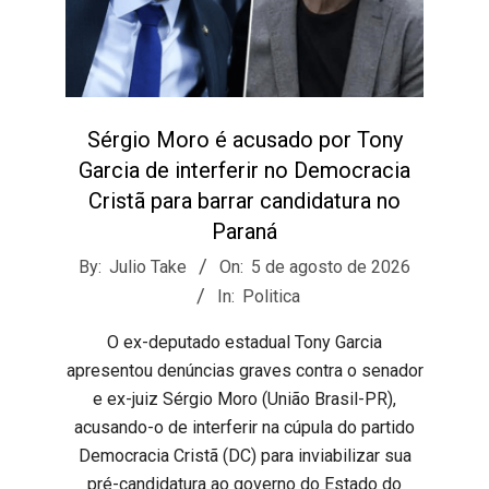
Sérgio Moro é acusado por Tony
Garcia de interferir no Democracia
Cristã para barrar candidatura no
Paraná
2026-
By:
Julio Take
On:
5 de agosto de 2026
08-
In:
Politica
05
​O ex-deputado estadual Tony Garcia
apresentou denúncias graves contra o senador
e ex-juiz Sérgio Moro (União Brasil-PR),
acusando-o de interferir na cúpula do partido
Democracia Cristã (DC) para inviabilizar sua
pré-candidatura ao governo do Estado do