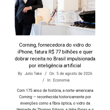
Corning, fornecedora do vidro do
iPhone, fatura R$ 77 bilhões e quer
dobrar receita no Brasil impulsionada
por inteligência artificial
2026-
By:
Julio Take
On:
5 de agosto de 2026
08-
In:
Economia
05
​Com 175 anos de história, a norte-americana
Corning — reconhecida historicamente por
invenções como a fibra óptica, o vidro da
lâmpada de Thomas Edison, a linha Pyrex e o