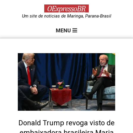
Skip
to
O
Um site de noticias de Maringa, Parana-Brasil
content
Primary
e
MENU
Navigation
Menu
x
p
r
e
s
Donald Trump revoga visto de
embaixadora brasileira Maria