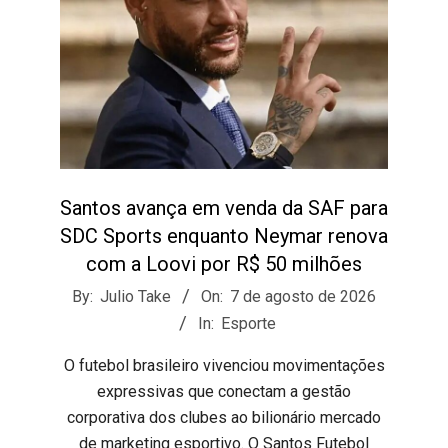
Santos avança em venda da SAF para
SDC Sports enquanto Neymar renova
com a Loovi por R$ 50 milhões
2026-
By:
Julio Take
On:
7 de agosto de 2026
08-
In:
Esporte
07
​O futebol brasileiro vivenciou movimentações
expressivas que conectam a gestão
corporativa dos clubes ao bilionário mercado
de marketing esportivo. O Santos Futebol