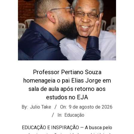
Professor Pertiano Souza
homenageia o pai Elias Jorge em
sala de aula após retorno aos
estudos no EJA
2026-
By:
Julio Take
On:
9 de agosto de 2026
08-
In:
Educação
09
EDUCAÇÃO E INSPIRAÇÃO — A busca pelo