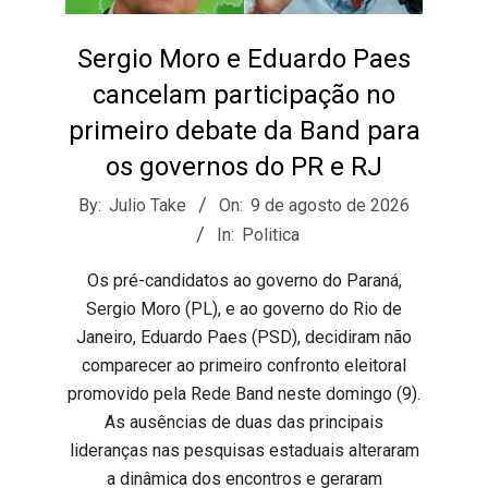
s
Sergio Moro e Eduardo Paes
o
cancelam participação no
primeiro debate da Band para
B
os governos do PR e RJ
2026-
By:
Julio Take
On:
9 de agosto de 2026
r
08-
In:
Politica
09
​Os pré-candidatos ao governo do Paraná,
Sergio Moro (PL), e ao governo do Rio de
Janeiro, Eduardo Paes (PSD), decidiram não
comparecer ao primeiro confronto eleitoral
promovido pela Rede Band neste domingo (9).
As ausências de duas das principais
lideranças nas pesquisas estaduais alteraram
a dinâmica dos encontros e geraram