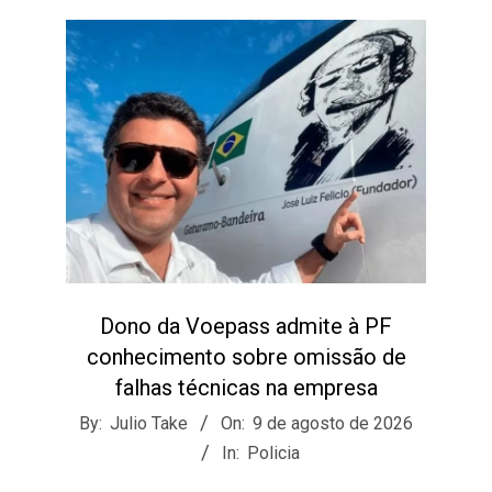
Dono da Voepass admite à PF
conhecimento sobre omissão de
falhas técnicas na empresa
2026-
By:
Julio Take
On:
9 de agosto de 2026
08-
In:
Policia
09