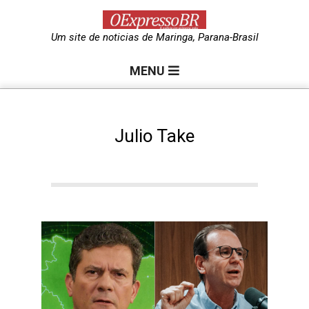
Skip
to
O
Um site de noticias de Maringa, Parana-Brasil
content
Primary
e
MENU
Navigation
Menu
x
Julio Take
p
r
e
s