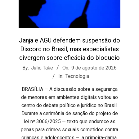
Janja e AGU defendem suspensão do
Discord no Brasil, mas especialistas
divergem sobre eficácia do bloqueio
2026-
By:
Julio Take
On:
9 de agosto de 2026
08-
In:
Tecnologia
09
BRASÍLIA — A discussão sobre a segurança
de menores em ambientes digitais voltou ao
centro do debate político e jurídico no Brasil.
Durante a cerimônia de sanção do projeto de
lei nº 3066/2025 — texto que endurece as
penas para crimes sexuais cometidos contra
crianças e adolescentes —, a primeira-dama,