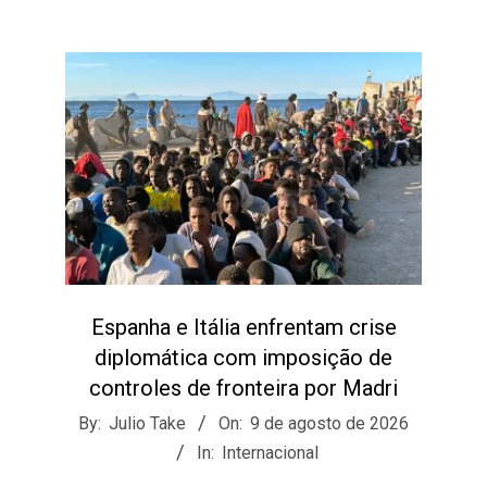
Espanha e Itália enfrentam crise
diplomática com imposição de
controles de fronteira por Madri
2026-
By:
Julio Take
On:
9 de agosto de 2026
08-
In:
Internacional
09