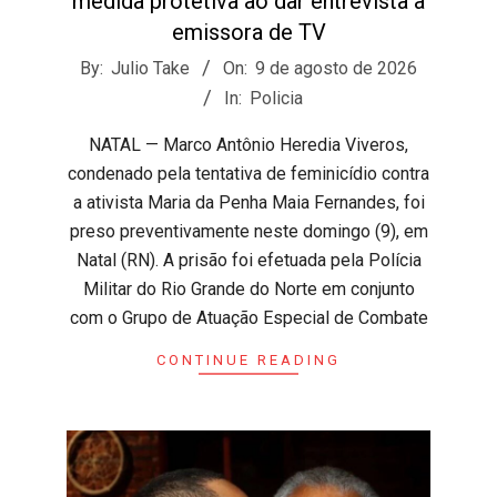
medida protetiva ao dar entrevista a
emissora de TV
2026-
By:
Julio Take
On:
9 de agosto de 2026
08-
In:
Policia
09
NATAL — Marco Antônio Heredia Viveros,
condenado pela tentativa de feminicídio contra
a ativista Maria da Penha Maia Fernandes, foi
preso preventivamente neste domingo (9), em
Natal (RN). A prisão foi efetuada pela Polícia
Militar do Rio Grande do Norte em conjunto
com o Grupo de Atuação Especial de Combate
CONTINUE READING