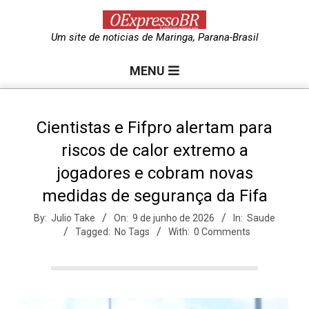
Skip
to
O
Um site de noticias de Maringa, Parana-Brasil
content
Primary
e
MENU
Navigation
Menu
x
Cientistas e Fifpro alertam para
riscos de calor extremo a
p
jogadores e cobram novas
medidas de segurança da Fifa
r
By:
Julio Take
On:
9 de junho de 2026
In:
Saude
Tagged:
No Tags
With:
0 Comments
e
s