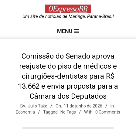
Skip
to
O
Um site de noticias de Maringa, Parana-Brasil
content
Primary
e
MENU
Navigation
Menu
x
Comissão do Senado aprova
reajuste do piso de médicos e
p
cirurgiões-dentistas para R$
13.662 e envia proposta para a
r
Câmara dos Deputados
e
By:
Julio Take
On:
11 de junho de 2026
In:
Economia
Tagged:
No Tags
With:
0 Comments
s