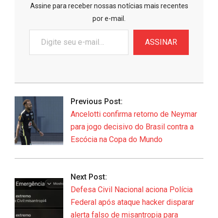
Assine para receber nossas notícias mais recentes
por e-mail.
Digite
ASSINAR
seu
e-
mail…
2026-
06-
Previous Post:
20
Ancelotti confirma retorno de Neymar
para jogo decisivo do Brasil contra a
Escócia na Copa do Mundo
Next Post:
Defesa Civil Nacional aciona Polícia
Federal após ataque hacker disparar
alerta falso de misantropia para