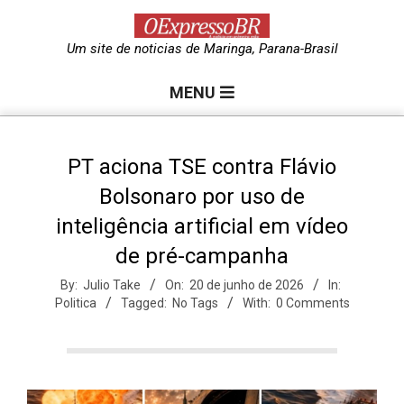
Skip
to
O
Um site de noticias de Maringa, Parana-Brasil
content
Primary
e
MENU
Navigation
Menu
x
PT aciona TSE contra Flávio
Bolsonaro por uso de
p
inteligência artificial em vídeo
de pré-campanha
r
By:
Julio Take
On:
20 de junho de 2026
In:
Politica
Tagged:
No Tags
With:
0 Comments
e
s