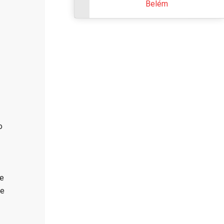
Belém
o
õe
re