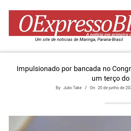
Skip
to
content
O
Um site de noticias de Maringa, Parana-Brasil
e
Impulsionado por bancada no Congre
x
um terço do 
p
By:
Julio Take
On:
20 de junho de 20
r