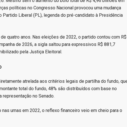
26. Mesmo sem o aumento do bolo total de R$ 4,96 bilhões em
 forças políticas no Congresso Nacional provocou uma mudança
 o Partido Liberal (PL), legenda do pré-candidato à Presidência
o de quatro anos. Nas eleições de 2022, o partido contou com R$
ampanha de 2026, a sigla saltou para expressivos R$ 881,7
bilizado pela Justiça Eleitoral.
o
diretamente atrelada aos critérios legais de partilha do fundo, qu
montante total do fundo, 48% são distribuídos com base no
a representação no Senado.
nas urnas em 2022, o reflexo financeiro veio em cheio para o