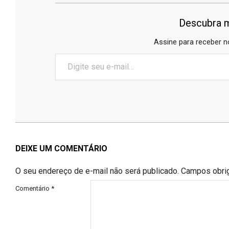
Descubra m
Assine para receber n
Digite
seu
e-
mail…
2026-
06-
20
DEIXE UM COMENTÁRIO
O seu endereço de e-mail não será publicado.
Campos obri
Comentário
*