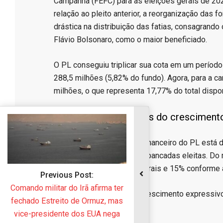
Campanha (FEFC) para as eleições gerais de 20
relação ao pleito anterior, a reorganização das
drástica na distribuição das fatias, consagrando
Flávio Bolsonaro, como o maior beneficiado.
​O PL conseguiu triplicar sua cota em um períod
288,5 milhões (5,82% do fundo). Agora, para a c
milhões, o que representa 17,77% do total disponi
​A engrenagem por trás do cresciment
​A explicação para o salto financeiro do PL está 
privilegiam o tamanho das bancadas eleitas. Do 
número de deputados federais e 15% conforme 
Previous Post:
Comando militar do Irã afirma ter
​Como o PL registrou um crescimento expressivo 
fechado Estreito de Ormuz, mas
ciclo atual:
vice-presidente dos EUA nega