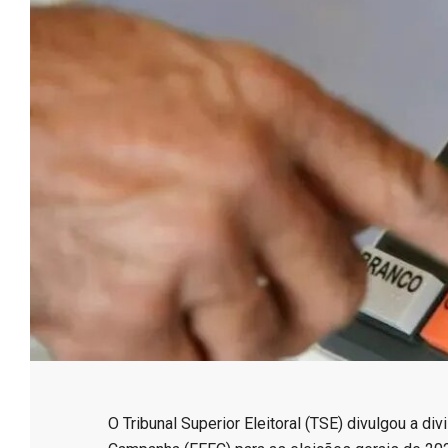
e
s
s
o
B
r
​O Tribunal Superior Eleitoral (TSE) divulgou a d