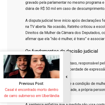
gravado pela parlamentar no mesmo programa e 
diária de R$ 50 mil em caso de descumprimento.
​A disputa judicial teve início após declarações 
na TV aberta. Na ocasião, Ratinho criticou a esc
Direitos da Mulher da Câmara dos Deputados, c
afirmar que ela “não é mulher, é trans” e associ
​Os fundamentos da decisão judicial
​O juiz André Della Latta Cartaxo, responsável p
ultrapassou os limites da liberdade de expressão
​”Ao negar reiteradamente a condição de mulhe
Previous Post:
Deslegitima-se, em verdade, a própria person
sal é encontrado morto dentro
 carro submerso em Uberlândia
​A sentença enfatiza que a medida não visa cont