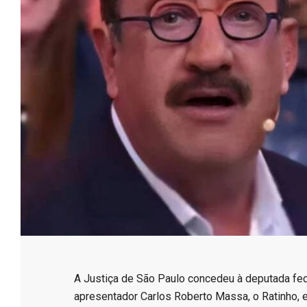
e
s
s
o
B
r
​A Justiça de São Paulo concedeu à deputada fed
apresentador Carlos Roberto Massa, o Ratinho, 