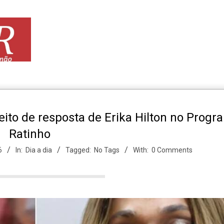
eito de resposta de Erika Hilton no Progr
Ratinho
6
In:
Dia a dia
Tagged:
No Tags
With:
0 Comments