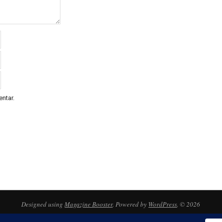
ntar.
Designed using
Magazine Booster
. Powered by
WordPress
. © 2026