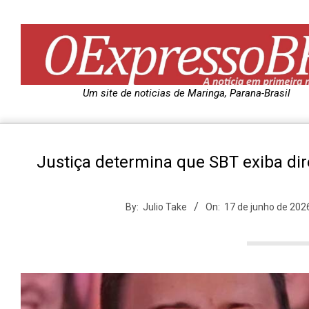
Skip
to
content
O
Um site de noticias de Maringa, Parana-Brasil
e
Justiça determina que SBT exiba dir
x
p
By:
Julio Take
On:
17 de junho de 202
r