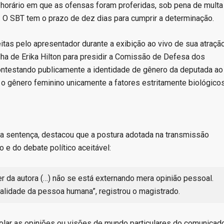
horário em que as ofensas foram proferidas, sob pena de multa
 O SBT tem o prazo de dez dias para cumprir a determinação.
feitas pelo apresentador durante a exibição ao vivo de sua atraçã
olha de Erika Hilton para presidir a Comissão de Defesa dos
ontestando publicamente a identidade de gênero da deputada ao
ar o gênero feminino unicamente a fatores estritamente biológicos
ela sentença, destacou que a postura adotada na transmissão
 e do debate político aceitável:
r da autora (…) não se está externando mera opinião pessoal.
alidade da pessoa humana”, registrou o magistrado.
rolar as opiniões ou visões de mundo particulares do comunicado