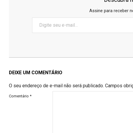
Assine para receber n
Digite
seu
e-
mail…
2026-
06-
17
DEIXE UM COMENTÁRIO
O seu endereço de e-mail não será publicado.
Campos obri
Comentário
*