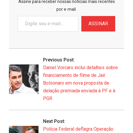
Assine para receber nossas notícias mais recentes
por e-mail.
Digite
ASSINAR
seu
e-
mail…
2026-
06-
Previous Post:
08
Daniel Vorcaro inclui detalhes sobre
financiamento de filme de Jair
Bolsonaro em nova proposta de
delação premiada enviada à PF e à
PGR
Next Post:
Polícia Federal deflagra Operação