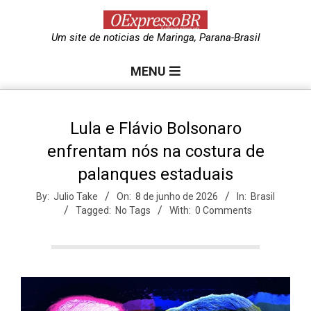
Skip
to
O
Um site de noticias de Maringa, Parana-Brasil
content
Primary
e
MENU
Navigation
Menu
x
Lula e Flávio Bolsonaro
enfrentam nós na costura de
p
palanques estaduais
r
By:
Julio Take
On:
8 de junho de 2026
In:
Brasil
Tagged:
No Tags
With:
0 Comments
e
s