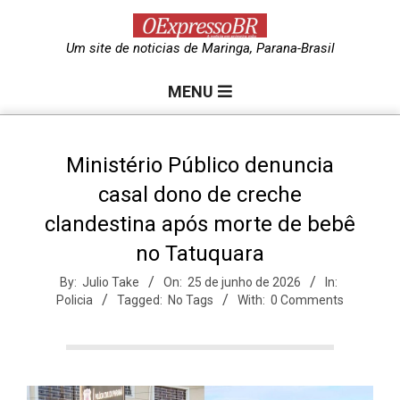
Skip
to
O
Um site de noticias de Maringa, Parana-Brasil
content
Primary
e
MENU
Navigation
Menu
x
Ministério Público denuncia
casal dono de creche
p
clandestina após morte de bebê
no Tatuquara
r
By:
Julio Take
On:
25 de junho de 2026
In:
Policia
Tagged:
No Tags
With:
0 Comments
e
s