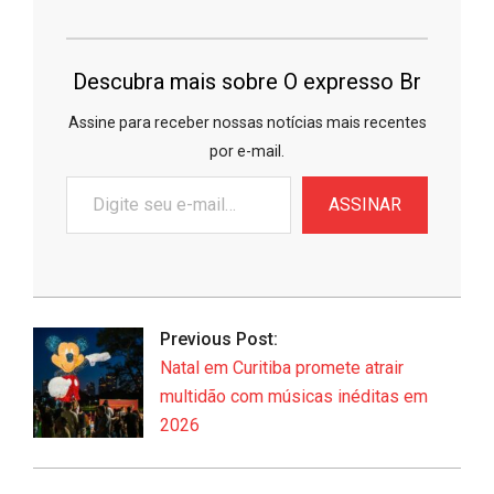
Descubra mais sobre O expresso Br
Assine para receber nossas notícias mais recentes
por e-mail.
Digite
ASSINAR
seu
e-
mail…
2026-
06-
Previous Post:
25
Natal em Curitiba promete atrair
multidão com músicas inéditas em
2026