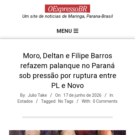
Skip
to
O
Um site de noticias de Maringa, Parana-Brasil
content
Primary
e
MENU
Navigation
Menu
x
Moro, Deltan e Filipe Barros
refazem palanque no Paraná
p
sob pressão por ruptura entre
PL e Novo
r
By:
Julio Take
On:
17 de junho de 2026
In:
Estados
Tagged:
No Tags
With:
0 Comments
e
s