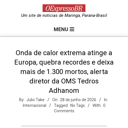
Skip
to
O
Um site de noticias de Maringa, Parana-Brasil
content
Primary
e
MENU
Navigation
Menu
x
Onda de calor extrema atinge a
Europa, quebra recordes e deixa
p
mais de 1.300 mortos, alerta
diretor da OMS Tedros
r
Adhanom
e
By:
Julio Take
On:
28 de junho de 2026
In:
Internacional
Tagged:
No Tags
With:
0
Comments
s