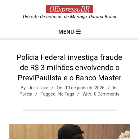
Skip
to
O
Um site de noticias de Maringa, Parana-Brasil
content
Primary
e
MENU
Navigation
Menu
x
Polícia Federal investiga fraude
de R$ 3 milhões envolvendo o
p
PreviPaulista e o Banco Master
r
By:
Julio Take
On:
10 de junho de 2026
In:
Policia
Tagged:
No Tags
With:
0 Comments
e
s