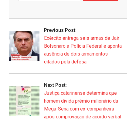
e-
mail…
2026-
07-
Previous Post:
07
Exército entrega seis armas de Jair
Bolsonaro à Polícia Federal e aponta
ausência de dois armamentos
citados pela defesa
Next Post:
Justiça catarinense determina que
homem divida prêmio milionário da
Mega-Sena com ex-companheira
após comprovação de acordo verbal