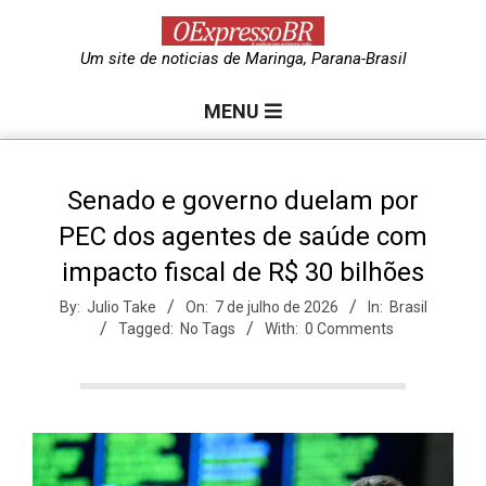
Skip
to
O
Um site de noticias de Maringa, Parana-Brasil
content
Primary
e
MENU
Navigation
Menu
x
Senado e governo duelam por
PEC dos agentes de saúde com
p
impacto fiscal de R$ 30 bilhões
r
By:
Julio Take
On:
7 de julho de 2026
In:
Brasil
Tagged:
No Tags
With:
0 Comments
e
s