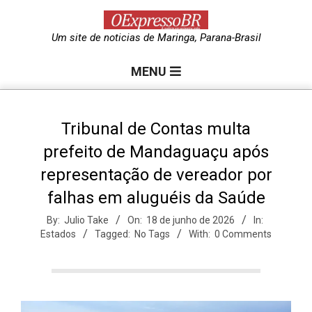
Skip
to
O
Um site de noticias de Maringa, Parana-Brasil
content
Primary
e
MENU
Navigation
Menu
x
Tribunal de Contas multa
prefeito de Mandaguaçu após
p
representação de vereador por
falhas em aluguéis da Saúde
r
By:
Julio Take
On:
18 de junho de 2026
In:
Estados
Tagged:
No Tags
With:
0 Comments
e
s