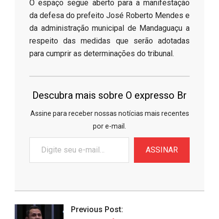
​O espaço segue aberto para a manifestação
da defesa do prefeito José Roberto Mendes e
da administração municipal de Mandaguaçu a
respeito das medidas que serão adotadas
para cumprir as determinações do tribunal.
Descubra mais sobre O expresso Br
Assine para receber nossas notícias mais recentes
por e-mail.
Digite
ASSINAR
seu
e-
mail…
2026-
06-
Previous Post:
18