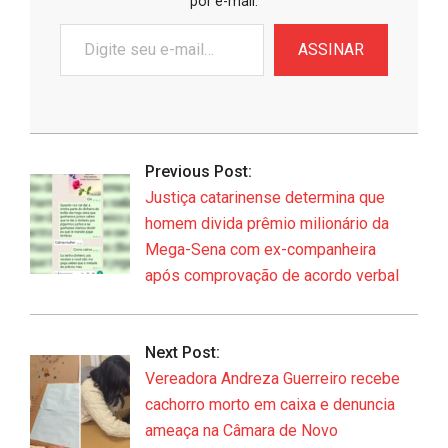
por e-mail.
Digite
ASSINAR
seu
e-
mail…
2026-
07-
Previous Post:
07
Justiça catarinense determina que
homem divida prêmio milionário da
Mega-Sena com ex-companheira
após comprovação de acordo verbal
Next Post:
Vereadora Andreza Guerreiro recebe
cachorro morto em caixa e denuncia
ameaça na Câmara de Novo