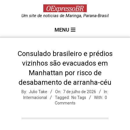
Skip
to
O
Um site de noticias de Maringa, Parana-Brasil
content
Primary
e
MENU
Navigation
Menu
x
Consulado brasileiro e prédios
vizinhos são evacuados em
p
Manhattan por risco de
desabamento de arranha-céu
r
By:
Julio Take
On:
7 de julho de 2026
In:
Internacional
Tagged:
No Tags
With:
0
e
Comments
s