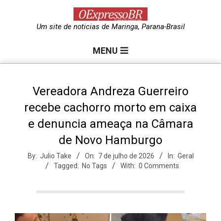
Skip
to
O
Um site de noticias de Maringa, Parana-Brasil
content
Primary
e
MENU
Navigation
Menu
x
Vereadora Andreza Guerreiro
recebe cachorro morto em caixa
p
e denuncia ameaça na Câmara
de Novo Hamburgo
r
By:
Julio Take
On:
7 de julho de 2026
In:
Geral
Tagged:
No Tags
With:
0 Comments
e
s