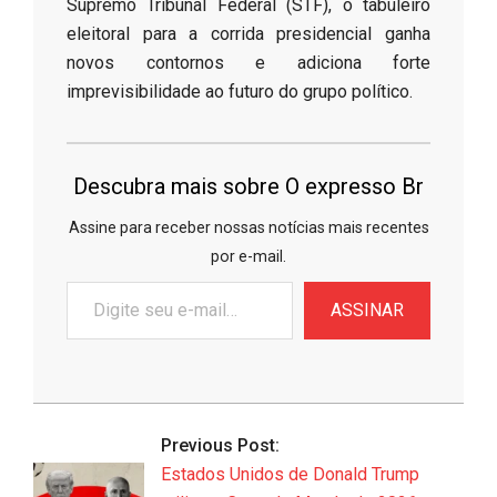
Supremo Tribunal Federal (STF), o tabuleiro
eleitoral para a corrida presidencial ganha
novos contornos e adiciona forte
imprevisibilidade ao futuro do grupo político.
Descubra mais sobre O expresso Br
Assine para receber nossas notícias mais recentes
por e-mail.
Digite
ASSINAR
seu
e-
mail…
2026-
06-
Previous Post:
17
Estados Unidos de Donald Trump