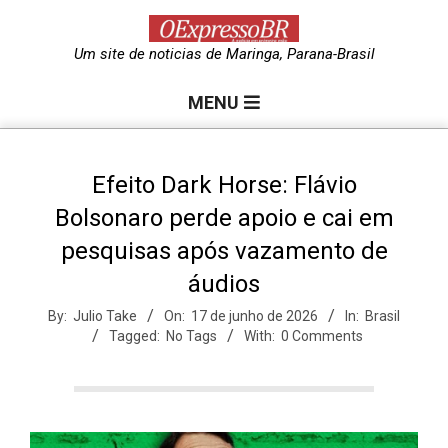
Skip
to
O
Um site de noticias de Maringa, Parana-Brasil
content
Primary
e
MENU
Navigation
Menu
x
Efeito Dark Horse: Flávio
Bolsonaro perde apoio e cai em
p
pesquisas após vazamento de
áudios
r
By:
Julio Take
On:
17 de junho de 2026
In:
Brasil
Tagged:
No Tags
With:
0 Comments
e
s