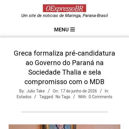
Skip
to
O
Um site de noticias de Maringa, Parana-Brasil
content
Primary
e
MENU
Navigation
Menu
x
Greca formaliza pré-candidatura
ao Governo do Paraná na
p
Sociedade Thalia e sela
compromisso com o MDB
r
By:
Julio Take
On:
17 de junho de 2026
In:
Estados
Tagged:
No Tags
With:
0 Comments
e
s