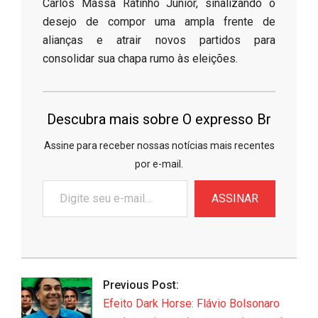
Carlos Massa Ratinho Júnior, sinalizando o
desejo de compor uma ampla frente de
alianças e atrair novos partidos para
consolidar sua chapa rumo às eleições.
Descubra mais sobre O expresso Br
Assine para receber nossas notícias mais recentes
por e-mail.
Digite
ASSINAR
seu
e-
mail…
2026-
06-
Previous Post:
17
Efeito Dark Horse: Flávio Bolsonaro