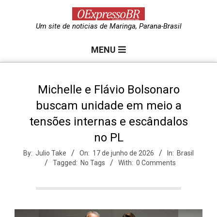
Skip
to
O
Um site de noticias de Maringa, Parana-Brasil
content
Primary
e
MENU
Navigation
Menu
x
Michelle e Flávio Bolsonaro
buscam unidade em meio a
p
tensões internas e escândalos
no PL
r
By:
Julio Take
On:
17 de junho de 2026
In:
Brasil
Tagged:
No Tags
With:
0 Comments
e
s