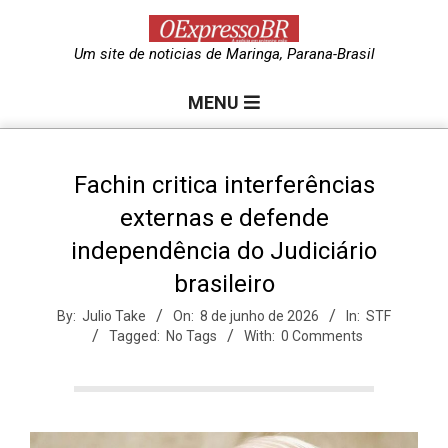
Skip
to
O
Um site de noticias de Maringa, Parana-Brasil
content
Primary
e
MENU
Navigation
Menu
x
Fachin critica interferências
externas e defende
p
independência do Judiciário
brasileiro
r
By:
Julio Take
On:
8 de junho de 2026
In:
STF
Tagged:
No Tags
With:
0 Comments
e
s