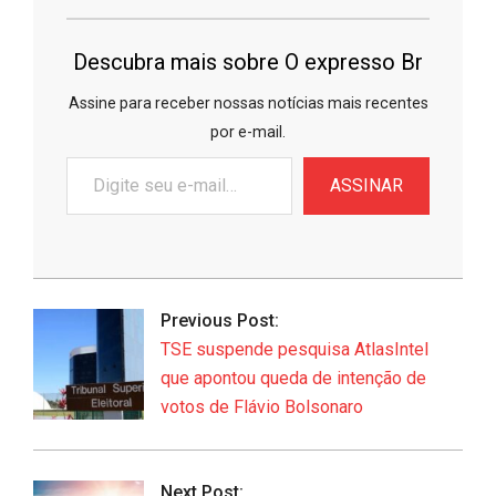
Descubra mais sobre O expresso Br
Assine para receber nossas notícias mais recentes
por e-mail.
Digite
ASSINAR
seu
e-
mail…
2026-
06-
Previous Post:
08
TSE suspende pesquisa AtlasIntel
que apontou queda de intenção de
votos de Flávio Bolsonaro
Next Post: