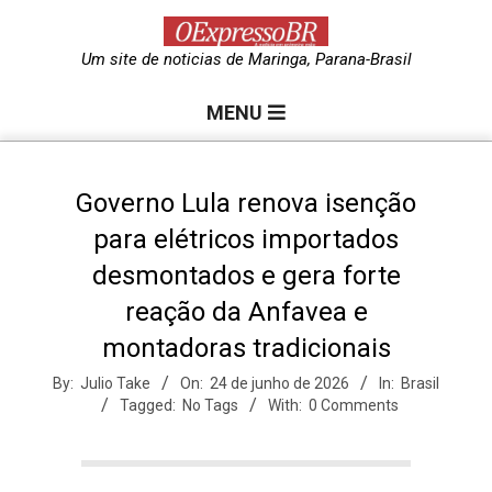
Skip
to
O
Um site de noticias de Maringa, Parana-Brasil
content
Primary
e
MENU
Navigation
Menu
x
Governo Lula renova isenção
para elétricos importados
p
desmontados e gera forte
reação da Anfavea e
r
montadoras tradicionais
e
By:
Julio Take
On:
24 de junho de 2026
In:
Brasil
Tagged:
No Tags
With:
0 Comments
s