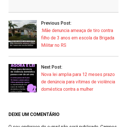
mail…
2026-
06-
Previous Post:
24
:Mãe denuncia ameaça de tiro contra
filho de 3 anos em escola da Brigada
Militar no RS
Next Post:
Nova lei amplia para 12 meses prazo
de denúncia para vítimas de violência
doméstica contra a mulher
DEIXE UM COMENTÁRIO
O seu endereço de e-mail não será publicado.
Campos