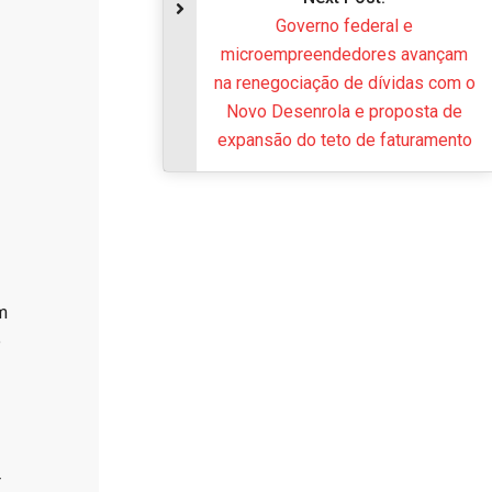
Governo federal e
microempreendedores ava
na renegociação de dívidas 
Novo Desenrola e proposta
expansão do teto de faturam
m
e
r