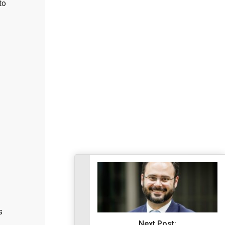
to
s
Next Post: