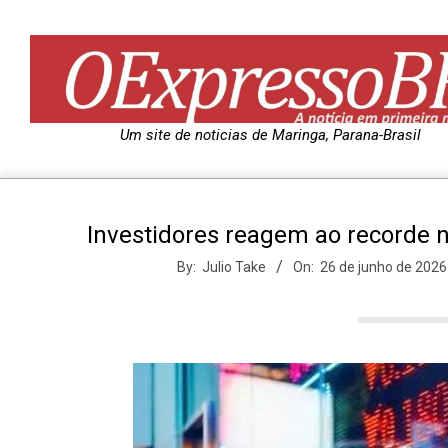
Skip
to
content
O
Um site de noticias de Maringa, Parana-Brasil
e
Investidores reagem ao recorde n
x
By:
Julio Take
On:
26 de junho de 2026
p
r