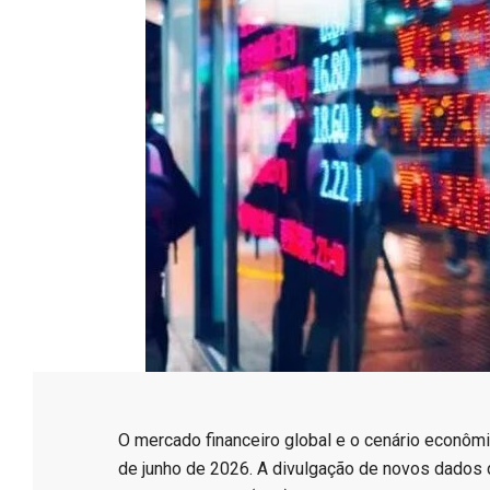
e
s
s
o
B
r
​O mercado financeiro global e o cenário econômi
de junho de 2026. A divulgação de novos dados 