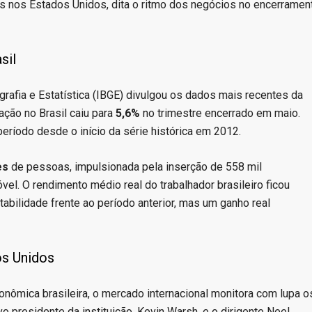
ros nos Estados Unidos, dita o ritmo dos negócios no encerramen
sil
ografia e Estatística (IBGE) divulgou os dados mais recentes da
ção no Brasil caiu para
5,6%
no trimestre encerrado em maio.
período desde o início da série histórica em 2012.
es
de pessoas, impulsionada pela inserção de 558 mil
el. O rendimento médio real do trabalhador brasileiro ficou
tabilidade frente ao período anterior, mas um ganho real
os Unidos
onômica brasileira, o mercado internacional monitora com lupa o
o presidente da instituição, Kevin Warsh, e o dirigente Neel