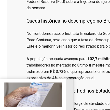
Federal Reserve (Fed) sobre a trajetória dos ju
da semana.
​Queda histórica no desemprego no Bra
​No front doméstico, o Instituto Brasileiro de Ge
Pnad Contínua, revelando que a taxa de desocupa
Este é o menor nível histórico registrado para o 
​A população ocupada avançou para
102,7 milhõ
trabalhadores no mercado no último trimestre móv
estimado em
R$ 3.726
, o que representa uma es
expressivo de
4%
na comparação anual.
​Alerta e cautela com o Fed nos Estad
​Apesar do otimismo com a força da atividade ec
discursos de dirigentes do Fed — incluindo o nov