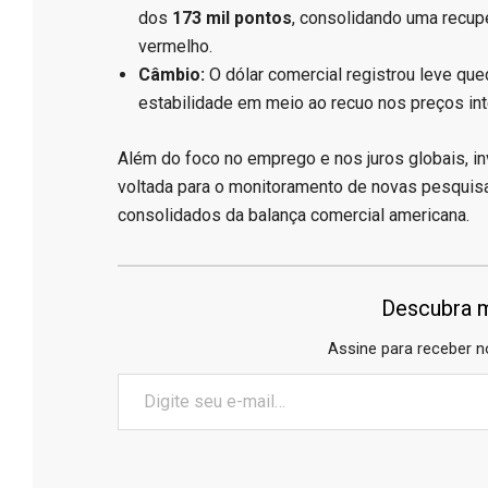
dos
173 mil pontos
, consolidando uma recu
vermelho.
Câmbio:
O dólar comercial registrou leve qu
estabilidade em meio ao recuo nos preços int
​Além do foco no emprego e nos juros globais,
voltada para o monitoramento de novas pesquisas
consolidados da balança comercial americana.
Descubra m
Assine para receber n
Digite
seu
e-
mail…