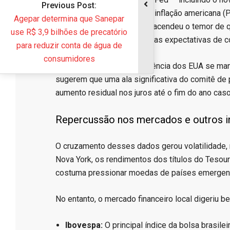
Previous Post:
Kashkari. A persistência da inflação americana 
epar determina que Sanepar
pela economia aquecida, reacendeu o temor de q
 R$ 3,9 bilhões de precatório
2026, abandonando de vez as expectativas de co
ra reduzir conta de água de
consumidores
​Atualmente, a taxa de referência dos EUA se ma
sugerem que uma ala significativa do comitê de
aumento residual nos juros até o fim do ano cas
​Repercussão nos mercados e outros i
​O cruzamento desses dados gerou volatilidade,
Nova York, os rendimentos dos títulos do Tesou
costuma pressionar moedas de países emergen
​No entanto, o mercado financeiro local digeriu b
Ibovespa:
O principal índice da bolsa brasile