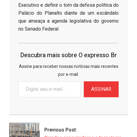
Executivo e definir o tom da defesa política do
Palácio do Planalto diante de um escândalo
que ameaça a agenda legislativa do governo
no Senado Federal.
Descubra mais sobre O expresso Br
Assine para receber nossas notícias mais recentes
por e-mail.
Digite
ASSINAR
seu
e-
mail…
2026-
06-
22
Previous Post: