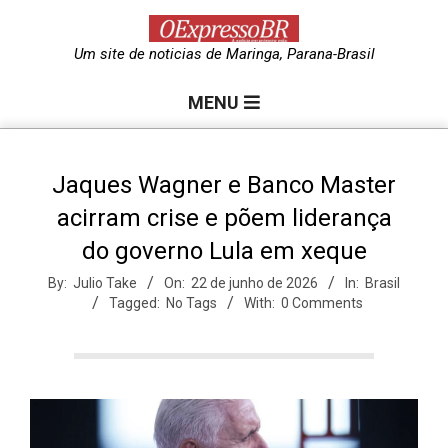
Skip
to
O
Um site de noticias de Maringa, Parana-Brasil
content
Primary
e
MENU
Navigation
Menu
x
Jaques Wagner e Banco Master
acirram crise e põem liderança
p
do governo Lula em xeque
r
By:
Julio Take
On:
22 de junho de 2026
In:
Brasil
Tagged:
No Tags
With:
0 Comments
e
s