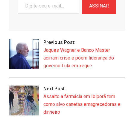
Digite
ASSINAR
seu
e-
mail…
2026-
06-
Previous Post:
22
Jaques Wagner e Banco Master
acirram crise e põem liderança do
governo Lula em xeque
Next Post:
Assalto a farmácia em Ibiporã tem
como alvo canetas emagrecedoras e
dinheiro