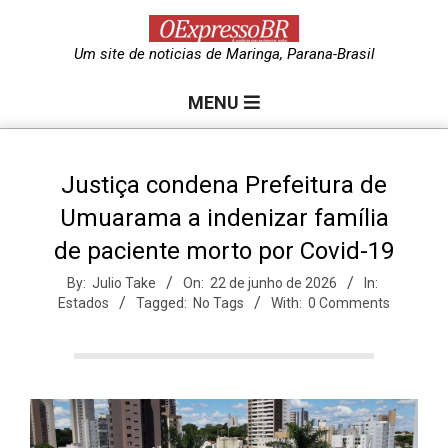
Skip
to
O
Um site de noticias de Maringa, Parana-Brasil
content
Primary
e
MENU
Navigation
Menu
x
Justiça condena Prefeitura de
Umuarama a indenizar família
p
de paciente morto por Covid-19
r
By:
Julio Take
On:
22 de junho de 2026
In:
Estados
Tagged:
No Tags
With:
0 Comments
e
s