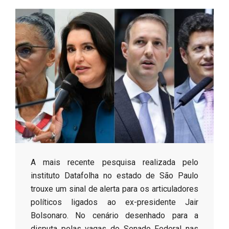
s
o
B
r
​A mais recente pesquisa realizada pelo
instituto Datafolha no estado de São Paulo
trouxe um sinal de alerta para os articuladores
políticos ligados ao ex-presidente Jair
Bolsonaro. No cenário desenhado para a
disputa pelas vagas do Senado Federal nas