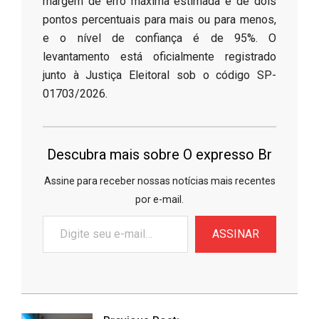
margem de erro máxima estimada é de dois
pontos percentuais para mais ou para menos,
e o nível de confiança é de 95%. O
levantamento está oficialmente registrado
junto à Justiça Eleitoral sob o código SP-
01703/2026.
Descubra mais sobre O expresso Br
Assine para receber nossas notícias mais recentes
por e-mail.
Digite
ASSINAR
seu
e-
mail…
2026-
07-