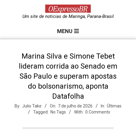
Skip
to
O
Um site de noticias de Maringa, Parana-Brasil
content
Primary
e
MENU
Navigation
Menu
x
Marina Silva e Simone Tebet
lideram corrida ao Senado em
p
São Paulo e superam apostas
do bolsonarismo, aponta
r
Datafolha
e
By:
Julio Take
On:
7 de julho de 2026
In:
Últimas
Tagged:
No Tags
With:
0 Comments
s