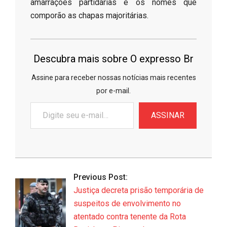
amarrações partidárias e os nomes que
comporão as chapas majoritárias.
Descubra mais sobre O expresso Br
Assine para receber nossas notícias mais recentes
por e-mail.
Digite
ASSINAR
seu
e-
mail…
2026-
06-
Previous Post:
28
Justiça decreta prisão temporária de
suspeitos de envolvimento no
atentado contra tenente da Rota