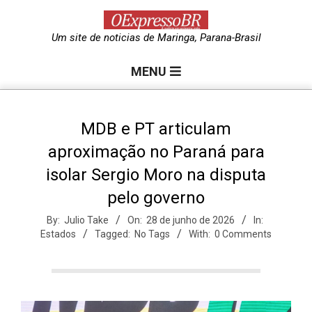
Skip
to
O
Um site de noticias de Maringa, Parana-Brasil
content
Primary
e
MENU
Navigation
Menu
x
MDB e PT articulam
aproximação no Paraná para
p
isolar Sergio Moro na disputa
pelo governo
r
By:
Julio Take
On:
28 de junho de 2026
In:
Estados
Tagged:
No Tags
With:
0 Comments
e
s