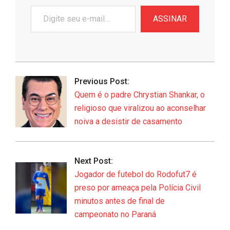
Digite
ASSINAR
seu
e-
mail…
2026-
06-
Previous Post:
29
Quem é o padre Chrystian Shankar, o
religioso que viralizou ao aconselhar
noiva a desistir de casamento
Next Post:
Jogador de futebol do Rodofut7 é
preso por ameaça pela Polícia Civil
minutos antes de final de
campeonato no Paraná