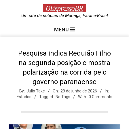
Skip
to
O
Um site de noticias de Maringa, Parana-Brasil
content
Primary
e
MENU
Navigation
Menu
x
Pesquisa indica Requião Filho
na segunda posição e mostra
p
polarização na corrida pelo
governo paranaense
r
By:
Julio Take
On:
29 de junho de 2026
In:
Estados
Tagged:
No Tags
With:
0 Comments
e
s