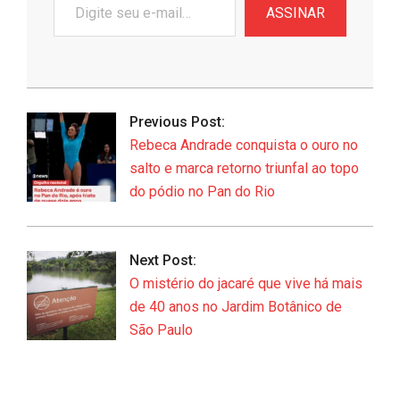
ASSINAR
seu
e-
mail…
2026-
06-
Previous Post:
21
Rebeca Andrade conquista o ouro no
salto e marca retorno triunfal ao topo
do pódio no Pan do Rio
Next Post:
O mistério do jacaré que vive há mais
de 40 anos no Jardim Botânico de
São Paulo