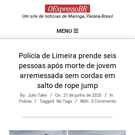
Skip
to
O
Um site de noticias de Maringa, Parana-Brasil
content
Primary
e
MENU
Navigation
Menu
x
Polícia de Limeira prende seis
pessoas após morte de jovem
p
arremessada sem cordas em
salto de rope jump
r
By:
Julio Take
On:
21 de junho de 2026
In:
Policia
Tagged:
No Tags
With:
0 Comments
e
s