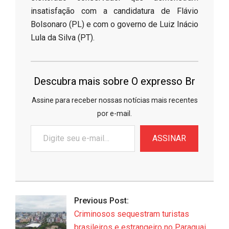
insatisfação com a candidatura de Flávio
Bolsonaro (PL) e com o governo de Luiz Inácio
Lula da Silva (PT).
Descubra mais sobre O expresso Br
Assine para receber nossas notícias mais recentes
por e-mail.
Digite
ASSINAR
seu
e-
mail…
2026-
06-
Previous Post:
30
Criminosos sequestram turistas
brasileiros e estrangeiro no Paraguai