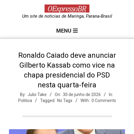
Skip
to
O
Um site de noticias de Maringa, Parana-Brasil
content
Primary
e
MENU
Navigation
Menu
x
Ronaldo Caiado deve anunciar
Gilberto Kassab como vice na
p
chapa presidencial do PSD
nesta quarta-feira
r
By:
Julio Take
On:
30 de junho de 2026
In:
Politica
Tagged:
No Tags
With:
0 Comments
e
s