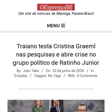
Skip
to
O
Um site de noticias de Maringa, Parana-Brasil
content
Primary
e
MENU
Navigation
Menu
x
Traiano testa Cristina Graeml
nas pesquisas e abre crise no
p
grupo político de Ratinho Junior
r
By:
Julio Take
On:
22 de junho de 2026
In:
Estados
Tagged:
No Tags
With:
0 Comments
e
s