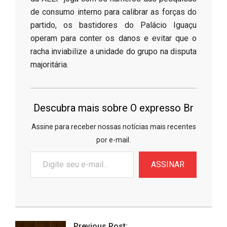
de consumo interno para calibrar as forças do
partido, os bastidores do Palácio Iguaçu
operam para conter os danos e evitar que o
racha inviabilize a unidade do grupo na disputa
majoritária.
Descubra mais sobre O expresso Br
Assine para receber nossas notícias mais recentes
por e-mail.
Digite
ASSINAR
seu
e-
mail…
2026-
06-
Previous Post: