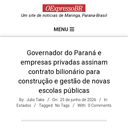
Skip
to
O
Um site de noticias de Maringa, Parana-Brasil
content
Primary
e
MENU
Navigation
Menu
x
Governador do Paraná e
empresas privadas assinam
p
contrato bilionário para
construção e gestão de novas
r
escolas públicas
e
By:
Julio Take
On:
25 de junho de 2026
In:
Estados
Tagged:
No Tags
With:
0 Comments
s