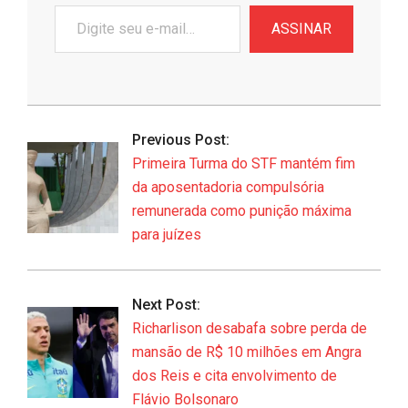
Digite
ASSINAR
seu
e-
mail…
2026-
06-
Previous Post:
30
Primeira Turma do STF mantém fim
da aposentadoria compulsória
remunerada como punição máxima
para juízes
Next Post:
Richarlison desabafa sobre perda de
mansão de R$ 10 milhões em Angra
dos Reis e cita envolvimento de
Flávio Bolsonaro