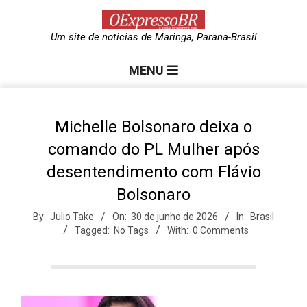
Skip
to
O
Um site de noticias de Maringa, Parana-Brasil
content
Primary
e
MENU
Navigation
Menu
x
Michelle Bolsonaro deixa o
comando do PL Mulher após
p
desentendimento com Flávio
Bolsonaro
r
By:
Julio Take
On:
30 de junho de 2026
In:
Brasil
Tagged:
No Tags
With:
0 Comments
e
s