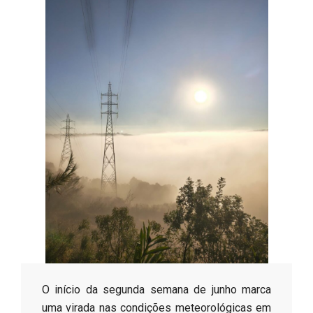
s
o
B
r
​O início da segunda semana de junho marca
uma virada nas condições meteorológicas em