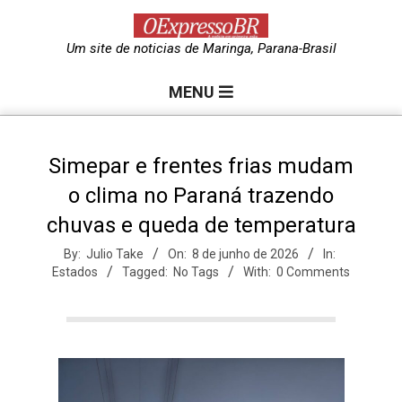
Skip
to
O
Um site de noticias de Maringa, Parana-Brasil
content
Primary
e
MENU
Navigation
Menu
x
Simepar e frentes frias mudam
o clima no Paraná trazendo
p
chuvas e queda de temperatura
r
By:
Julio Take
On:
8 de junho de 2026
In:
Estados
Tagged:
No Tags
With:
0 Comments
e
s