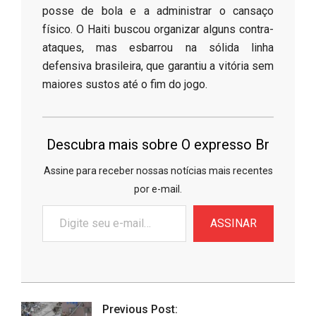
posse de bola e a administrar o cansaço
físico. O Haiti buscou organizar alguns contra-
ataques, mas esbarrou na sólida linha
defensiva brasileira, que garantiu a vitória sem
maiores sustos até o fim do jogo.
Descubra mais sobre O expresso Br
Assine para receber nossas notícias mais recentes
por e-mail.
Digite
ASSINAR
seu
e-
mail…
2026-
06-
Previous Post: