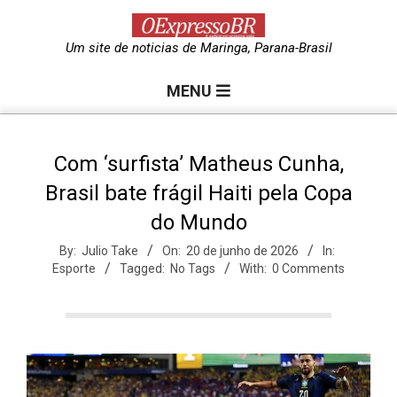
Skip
to
O
Um site de noticias de Maringa, Parana-Brasil
content
Primary
e
MENU
Navigation
Menu
x
Com ‘surfista’ Matheus Cunha,
Brasil bate frágil Haiti pela Copa
p
do Mundo
r
By:
Julio Take
On:
20 de junho de 2026
In:
Esporte
Tagged:
No Tags
With:
0 Comments
e
s