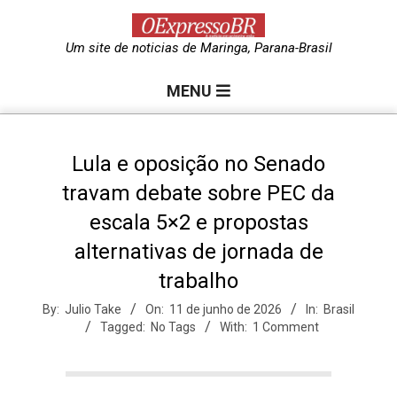
Skip
to
O
Um site de noticias de Maringa, Parana-Brasil
content
Primary
e
MENU
Navigation
Menu
x
Lula e oposição no Senado
travam debate sobre PEC da
p
escala 5×2 e propostas
alternativas de jornada de
r
trabalho
e
By:
Julio Take
On:
11 de junho de 2026
In:
Brasil
Tagged:
No Tags
With:
1 Comment
s