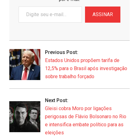
Digite
ASSINAR
seu
e-
mail…
2026-
06-
Previous Post:
07
Estados Unidos propõem tarifa de
12,5% para o Brasil após investigação
sobre trabalho forçado
Next Post:
Gleisi cobra Moro por ligações
perigosas de Flávio Bolsonaro no Rio
e intensifica embate político para as
eleições