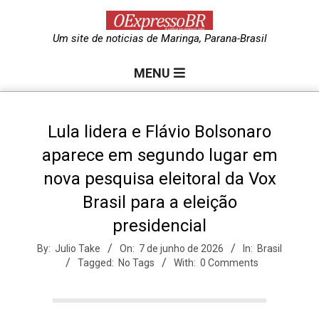
Skip
to
O
Um site de noticias de Maringa, Parana-Brasil
content
Primary
e
MENU
Navigation
Menu
x
Lula lidera e Flávio Bolsonaro
aparece em segundo lugar em
p
nova pesquisa eleitoral da Vox
Brasil para a eleição
r
presidencial
e
By:
Julio Take
On:
7 de junho de 2026
In:
Brasil
Tagged:
No Tags
With:
0 Comments
s