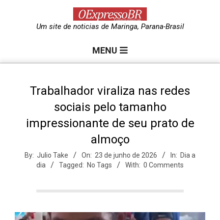
Skip
to
O
Um site de noticias de Maringa, Parana-Brasil
content
Primary
e
MENU
Navigation
Menu
x
Trabalhador viraliza nas redes
sociais pelo tamanho
p
impressionante de seu prato de
almoço
r
By:
Julio Take
On:
23 de junho de 2026
In:
Dia a
dia
Tagged:
No Tags
With:
0 Comments
e
s