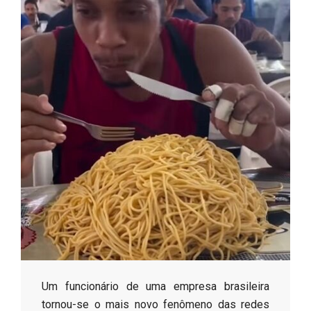
s
o
B
r
​Um funcionário de uma empresa brasileira
tornou-se o mais novo fenômeno das redes