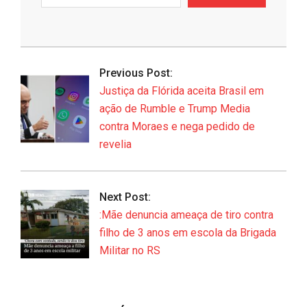
e-
mail…
2026-
06-
Previous Post:
23
Justiça da Flórida aceita Brasil em
ação de Rumble e Trump Media
contra Moraes e nega pedido de
revelia
Next Post:
:Mãe denuncia ameaça de tiro contra
filho de 3 anos em escola da Brigada
Militar no RS